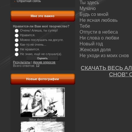
Обратная связь
Ты здесь
Мучачо
Будь со мной
Мне это важно
Не ясная любовь
Тебе
Нравится-ли Вам моё творчество?
Очень! Алиша, ты супер!
Отпусти в небеса
Нравится.
Ни слова о любви
Можно послушать на досуге.
Новый год
Как-то не очень...
Женская доля
Не нравится.
Не знаю, ещё не слушал(а).
Не уходи из моих снов
Результаты
|
Архив опросов
Всего ответов:
12
СКАЧАТЬ ВЕСЬ А
СНОВ" 
Новые фотографии
[
Мои фотографии
]