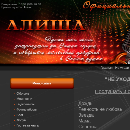
Понедельник, 10.08.2026, 09:18
Приветствую Вас
Гость
Главная
|
Не уходи 
"НЕ УХО
Меню сайта
Послушать и 
Обо мне
Мои песни
Дождь
Видеоклипы
Ревность не любовь
Фотоальбомы
Звезда
Блог
Форум
Мама
Гостевая книга
Серёжка