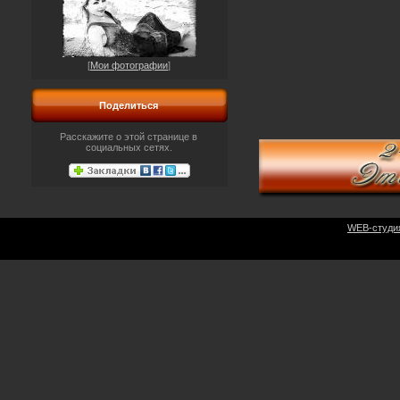
[
Мои фотографии
]
Поделиться
Расскажите о этой странице в
социальных сетях.
WEB-студи