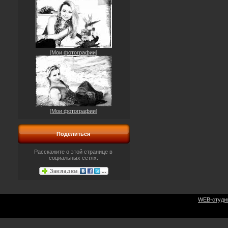
[
Мои фотографии
]
[
Мои фотографии
]
Поделиться
Расскажите о этой странице в
социальных сетях.
WEB-студи