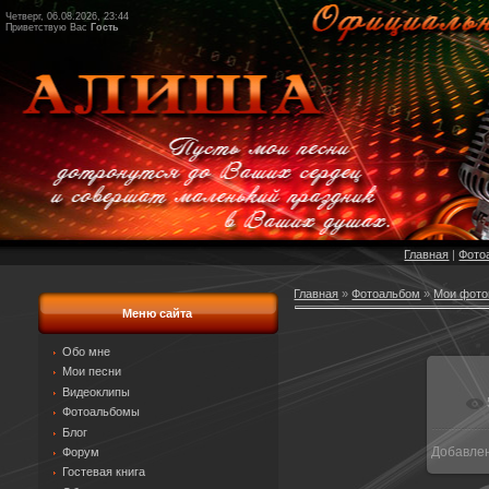
Четверг, 06.08.2026, 23:44
Приветствую Вас
Гость
Главная
|
Фото
Главная
»
Фотоальбом
»
Мои фото
Меню сайта
Обо мне
Мои песни
Видеоклипы
Фотоальбомы
Блог
Добавле
Форум
Гостевая книга