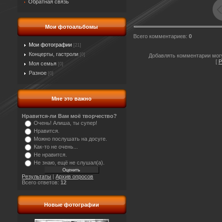
Обратная связь
Мои фотоальбомы
Всего комментариев
:
0
Мои фотографии
[21]
Концерты, гастроли
[0]
Добавлять комментарии могу
[
Р
Моя семья
[0]
Разное
[0]
Мне это важно
Нравится-ли Вам моё творчество?
Очень! Алиша, ты супер!
Нравится.
Можно послушать на досуге.
Как-то не очень...
Не нравится.
Не знаю, ещё не слушал(а).
Результаты
|
Архив опросов
Всего ответов:
12
Новые фотографии